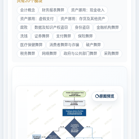
共有20个模块
会计概念
财务报表舞弊
资产挪用：现金收入
资产挪用：虚假支付
资产挪用：存货及其他资产
腐败
数据及知识产权盗窃
身份盗窃
金融机构舞弊
洗钱
证券舞弊
支付舞弊
保险舞弊
医疗保健舞弊
消费者舞弊与诈骗
破产舞弊
税务舞弊
网络舞弊
政府与公共部门舞弊
采购舞弊
原图预览